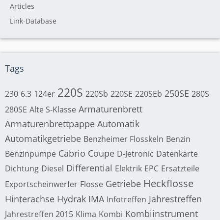
Articles
Link-Database
Tags
220S
250SE
230
6.3
124er
220Sb
220SE
220SEb
280S
Armaturenbrett
280SE
Alte S-Klasse
Armaturenbrettpappe
Automatik
Automatikgetriebe
Benzheimer Flosskeln
Benzin
Cabrio
Coupe
Benzinpumpe
D-Jetronic
Datenkarte
Differential
Dichtung
Diesel
Elektrik
EPC
Ersatzteile
Heckflosse
Getriebe
Exportscheinwerfer
Flosse
Hinterachse
Hydrak
IMA
Jahrestreffen
Infotreffen
Kombiinstrument
Jahrestreffen 2015
Klima
Kombi