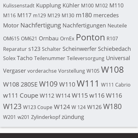
Kupplung
Kühler
M110
Kulissenstadt
M100
M102
m180
M117
mercedes
M116
m129
M129
M130
Nachfertigung
Motor
Nachfertigungen
Neuteile
Ponton
Ornbau
OM615
OM621
OrnEx
R107
s123
Scheinwerfer
Schiebedach
Reparatur
Schalter
Tacho
Universal
Solex
Teilenummer
Teileversorgung
W108
Vergaser
vorderachse
Vorstellung
W105
W111
W109
W108 280SE
W110
W111 Cabrio
w111 Coupe
W115
w116
W116
W112
W114
W123
W180
W124
W126
W123 Coupe
W 124
zündung
W201
w201
Zylinderkopf