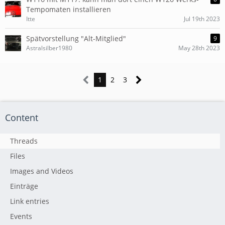
Tempomaten installieren
Itte
Jul 19th 2023
Spätvorstellung "Alt-Mitglied"
9
Astralsilber1980
May 28th 2023
1
2
3
Content
Threads
Files
Images and Videos
Einträge
Link entries
Events