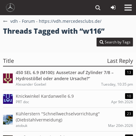
vdh - Forum - https://vdh.mercedesclubs.de/
Threads Tagged with “w116”
Search by Tags
Title
Last Reply
450 SEL 6.9 (M100): Aussetzer auf Zylinder 7/8 –
13
Hydrostößel oder andere Ursache?“
Alexander Goebel
Tuesday, 10:35 pm
Knickwinkel Kardanwelle 6.9
10
PRT doc
Apr 9th 2026
Kühlerstern "Schnellwechselvorrichtung"
23
(Diebstahlvermeidung)
atobuk
Mar 20th 2026