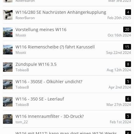
RoterBaron
Mar 3rd 2025
W116/280 SE Nachrüsten Anhängerkupplung
4
RoterBaron
Feb 20th 2025
Vorstellung meines W116
20
Mootii
Oct 16th 2024
W116 Riemenscheibe (?) fährt Karussell
15
Mootii
Sep 22nd 2024
Zündspule W116 3.5
8
TobiasB
Aug 12th 2024
W116 - 350SE - Ölkühler undicht?
5
TobiasB
Apr 2nd 2024
W116 - 350 SE - Leerlauf
6
TobiasB
Mar 27th 2024
W116 Innenraumfilter - 3D-Druck?
5
tom_22
Feb 1st 2024
W116 mit M117: kann man dort einen W126 Werks-
6