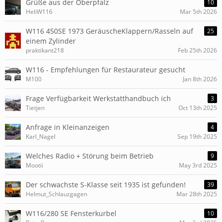
Grüße aus der Oberpfalz
10
HeliW116
Mar 5th 2026
W116 450SE 1973 GeräuscheKlappern/Rasseln auf
25
einem Zylinder
praktikant218
Feb 25th 2026
W116 - Empfehlungen für Restaurateur gesucht
M100
Jan 8th 2026
Frage Verfügbarkeit Werkstatthandbuch ich
3
Tietjen
Oct 13th 2025
Anfrage in Kleinanzeigen
4
Karl_Nagel
Sep 19th 2025
Welches Radio + Störung beim Betrieb
9
Mootii
May 3rd 2025
Der schwachste S-Klasse seit 1935 ist gefunden!
39
Helmut_Schlauzgagen
Mar 28th 2025
W116/280 SE Fensterkurbel
10