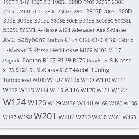
190SL
200D
230E
190E 2,3-16
190E 2.6
220S
220SE
280SE
300D
230SL
240D
260E
280E
280GE
280s
280SL
300E
300SE
300SL
500SE
380SE
500E
500SEC
500SEL
500SL
560SEL
A-Klasse
A124
Adenauer
Alte S-Klasse
Babybenz
AMG
C124
Brabus
C126
C140
C180
Cabrio
E-Klasse
Heckflosse
G-Klasse
M102
M103
M117
R129
Ponton
R107
R170
S-Klasse
Pagode
Roadster
S124
Tuning
s123
SL
SL-Klasse
SLC
T-Modell
W107
W108
W110
W111
Turbodiesel
W100
W109
W123
W112
W113
W116
W120
W114
W115
W121
W124
W126
W140
W129
W136
W168
W180
W186
W201
W202
W198
W210
W460
W187
W461
W463