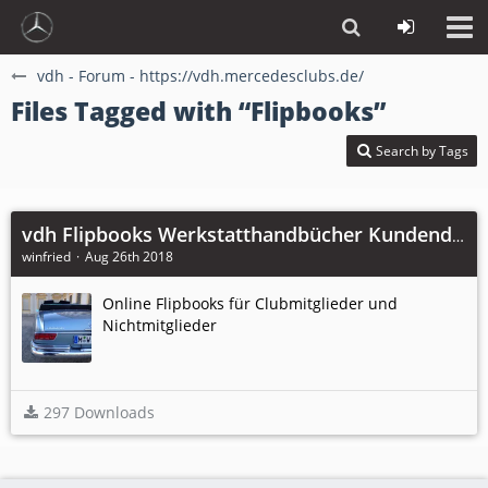
vdh - Forum - https://vdh.mercedesclubs.de/
Files Tagged with “Flipbooks”
Search by Tags
vdh Flipbooks Werkstatthandbücher Kundendienst Bücher Kataloge Clubzeitungen Einbauanleitungen Kaufberatungen Tabellenbücher Teile- /Motorenkataloge Ausstattungshandbücher artungshandbücher Baumuster Prospekte Einführungsschriften
winfried
Aug 26th 2018
Online Flipbooks für Clubmitglieder und
Nichtmitglieder
297 Downloads