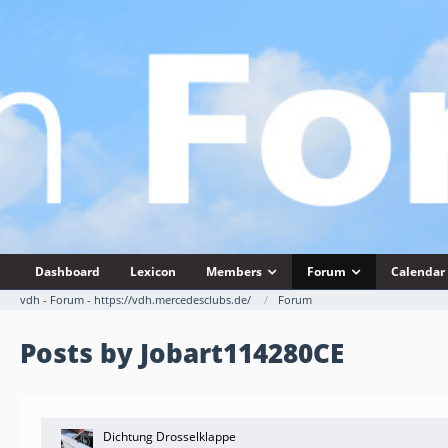
Dashboard
Lexicon
Members
Forum
Calendar
vdh - Forum - https://vdh.mercedesclubs.de/
Forum
Posts by Jobart114280CE
Dichtung Drosselklappe