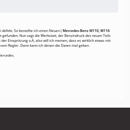
 defekt. So bestellte ich einen Neuen (
Mercedes-Benz M110, M116
ht gefunden. Nun sagt die Werkstatt, der Benzindruck des neuen Teils
r Einspritzung o.Ä, also will ich meinen, dass es wirklich etwas mit
 vom Regler. Dann kann ich denen die Daten mal geben.
Mercedes.