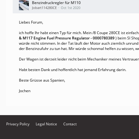
Benzindruckregler für M110
Jobart114280CE
Oct 1st 2020
Liebes Forum,
ich hoffe Ihr habt einen Typ für mich. Mein /8 Coupe 280CE ist einfa
& M117 Engine Fuel Pressure Regulator - 0000780389
) beim Sl Shop
würde nicht stimmen. In der Tat läuft der Motor auch ziemlich unrund
der Benzinzufuhr zu tun hat. Mir würde schonmal helfen zu wissen,
Der Wagen ist derzeit leider nicht beim Mechaniker meines Vertraue
Habt besten Dank und hoffentlich hat jemand Erfahrung darin.
Beste Grüsse aus Spanien,
Jochen
Privacy Policy
Legal Notice
Contact