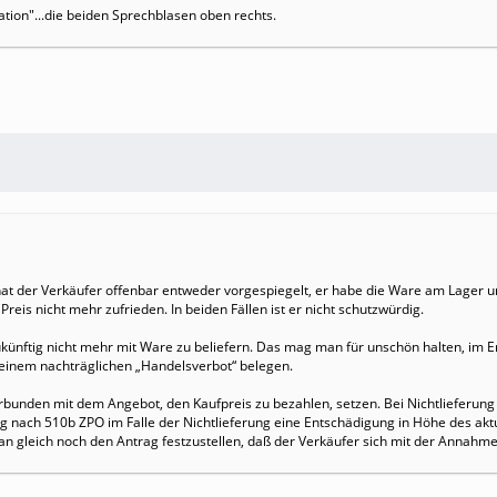
tion"...die beiden Sprechblasen oben rechts.
 hat der Verkäufer offenbar entweder vorgespiegelt, er habe die Ware am Lager 
reis nicht mehr zufrieden. In beiden Fällen ist er nicht schutzwürdig.
ünftig nicht mehr mit Ware zu beliefern. Das mag man für unschön halten, im Er
t einem nachträglichen „Handelsverbot“ belegen.
rbunden mit dem Angebot, den Kaufpreis zu bezahlen, setzen. Bei Nichtlieferung
ag nach 510b ZPO im Falle der Nichtlieferung eine Entschädigung in Höhe des ak
an gleich noch den Antrag festzustellen, daß der Verkäufer sich mit der Annahme