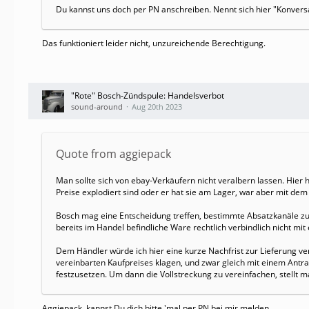
Du kannst uns doch per PN anschreiben. Nennt sich hier "Konversa
Das funktioniert leider nicht, unzureichende Berechtigung.
"Rote" Bosch-Zündspule: Handelsverbot
sound-around
Aug 20th 2023
Quote from aggiepack
Man sollte sich von ebay-Verkäufern nicht veralbern lassen. Hier
Preise explodiert sind oder er hat sie am Lager, war aber mit dem P
Bosch mag eine Entscheidung treffen, bestimmte Absatzkanäle zuk
bereits im Handel befindliche Ware rechtlich verbindlich nicht mi
Dem Händler würde ich hier eine kurze Nachfrist zur Lieferung ve
vereinbarten Kaufpreises klagen, und zwar gleich mit einem Antr
festzusetzen. Um dann die Vollstreckung zu vereinfachen, stellt m
Aggiepack, kannst Du dich bitte 'mal per PN bei mir melden.