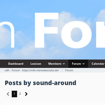
Dashboard
Lexicon
Members
Forum
Calendar
vdh - Forum - https://vdh.mercedesclubs.de/
Forum
Posts by sound-around
1
2