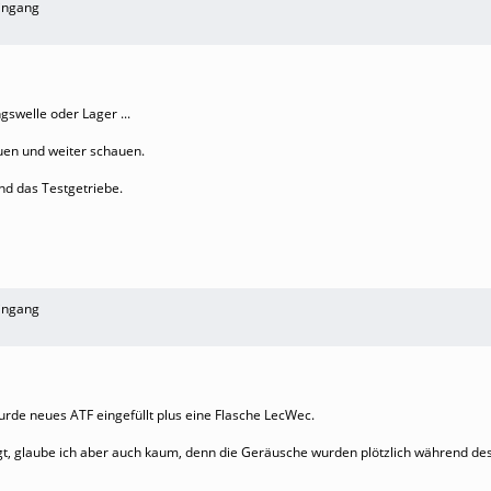
ingang
gswelle oder Lager ...
uen und weiter schauen.
nd das Testgetriebe.
ingang
wurde neues ATF eingefüllt plus eine Flasche LecWec.
gt, glaube ich aber auch kaum, denn die Geräusche wurden plötzlich während des 