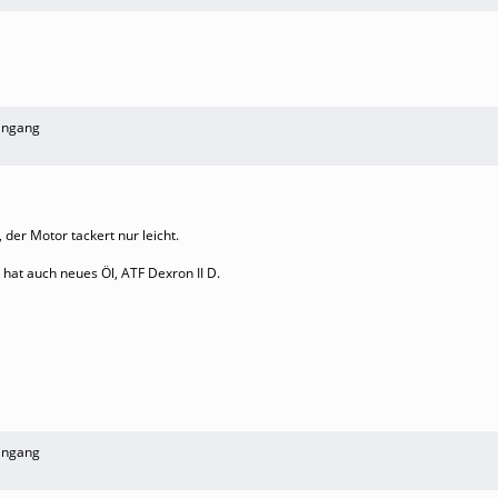
ingang
 der Motor tackert nur leicht.
 hat auch neues Öl, ATF Dexron II D.
ingang