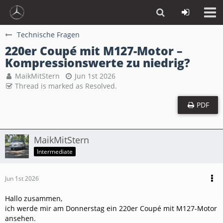
Technische Fragen
220er Coupé mit M127-Motor –
Kompressionswerte zu niedrig?
MaikMitStern
Jun 1st 2026
Thread is marked as Resolved.
PDF
MaikMitStern
Intermediate
Jun 1st 2026
Hallo zusammen,
ich werde mir am Donnerstag ein 220er Coupé mit M127-Motor
ansehen.