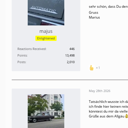
sehr schön, dass Du den
Gruss
Marius
majus
Enlightened
Reactions Received
446
Points
13,498
Posts
2,010
1
May 28th 2026
Tatsächlich wusste ich d
ich finde hier keinen rei
könntest du mir da vielle
Grüße aus dem Allgäu