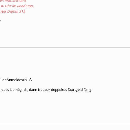
ter/Münsterland
.30 Uhr im RoadStop,
hrter Damm 315
ieller Anmeldeschluß.
ass ist möglich, dann ist aber doppeltes Startgeld fällig.