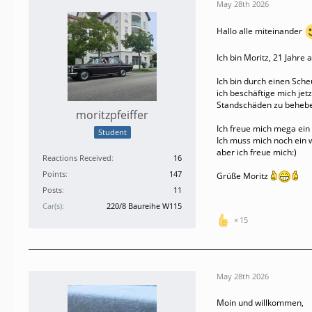
May 28th 2026
Hallo alle miteinander
Ich bin Moritz, 21 Jahre
Ich bin durch einen Sch
ich beschäftige mich jet
Standschäden zu beheben
moritzpfeiffer
Ich freue mich mega ein
Student
Ich muss mich noch ein w
aber ich freue mich:)
Reactions Received
16
Points
147
Grüße Moritz
Posts
11
Car(s)
220/8 Baureihe W115
15
May 28th 2026
Moin und willkommen,