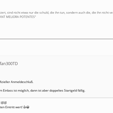
ert, sind nicht etwa nur die schuld, die ihn tun, sondern auch die, die ihn nicht v
IANT MELIORA POTENTES“
efan300TD
fizieller Anmeldeschluß.
inlass ist möglich, dann ist aber doppeltes Startgeld fällig.
 🤣🤣
en Eintritt wert! 👍😀