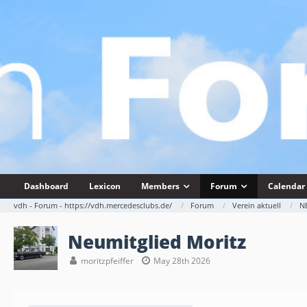
Dashboard
Lexicon
Members
Forum
Calendar
vdh - Forum - https://vdh.mercedesclubs.de/
Forum
Verein aktuell
N
Neumitglied Moritz
moritzpfeiffer
May 28th 2026