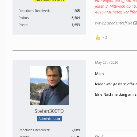
vdh-Regionaltreff Müns
jeden 3. Mittwoch ab 19
Reactions Received
205
48157 Münster, Schiffa
Points
8,504
www.pagodentreff.de
Posts
1,653
2
May 28th 2026
Moin,
leider war gestern offiz
Eine Nachmeldung am Einl
Stefan300TD
Administrator
Reactions Received
2,089
Gruß
Points
27,575