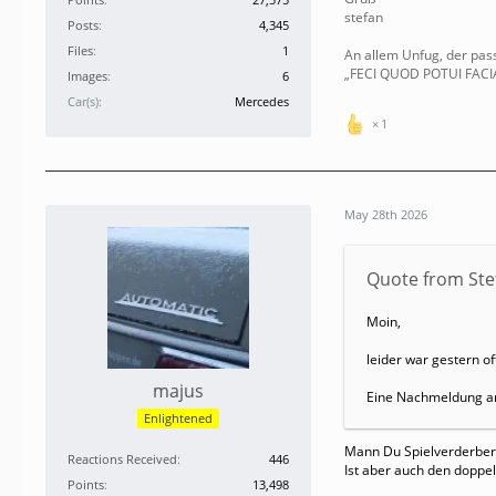
stefan
Posts
4,345
Files
1
An allem Unfug, der passi
„FECI QUOD POTUI FAC
Images
6
Car(s)
Mercedes
1
May 28th 2026
Quote from St
Moin,
leider war gestern of
majus
Eine Nachmeldung am E
Enlightened
Mann Du Spielverderber
Reactions Received
446
Ist aber auch den doppelt
Points
13,498