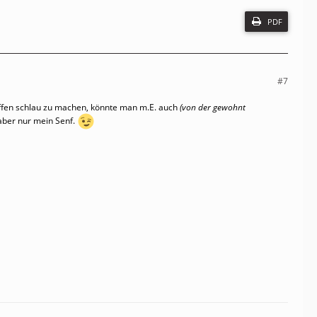
PDF
#7
reffen schlau zu machen, könnte man m.E. auch
(von der gewohnt
aber nur mein Senf.