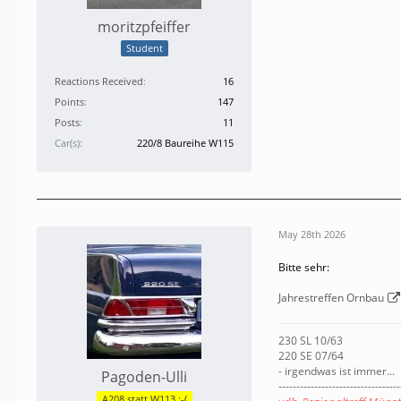
moritzpfeiffer
Student
Reactions Received
16
Points
147
Posts
11
Car(s)
220/8 Baureihe W115
May 28th 2026
Bitte sehr:
Jahrestreffen Ornbau
230 SL 10/63
220 SE 07/64
- irgendwas ist immer...
Pagoden-Ulli
----------------------------------
A208 statt W113 ;-(