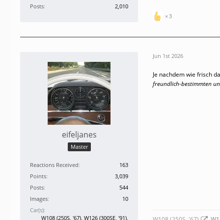
Posts
2,010
3
Jun 1st 2026
Je nachdem wie frisch da
freundlich-bestimmten und
eifeljanes
Master
Reactions Received
163
Points
3,039
Posts
544
Images
10
Car(s)
W108 (250S, '67), W126 (300SE, '91),
W108 (250S, '67)
, W1