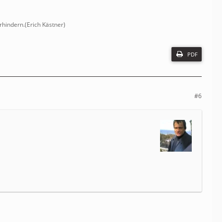
erhindern.(Erich Kästner)
PDF
#6