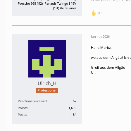
Porsche 968 ('92), Renault Twingo I 16V
('01) #eifeljanes
5
Jun 4th 2026
Hallo Moritz,
wo aus dem Allgäu? Ich 
Gruß aus dem Allgäu
Uli.
Ulrich_H
Professional
Reactions Received
67
Points
1,619
Posts
184