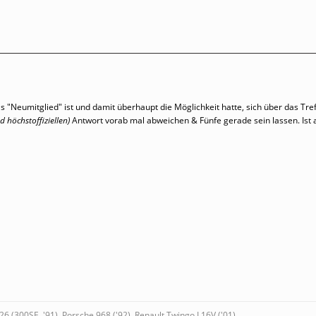
s "Neumitglied" ist und damit überhaupt die Möglichkeit hatte, sich über das T
 höchstoffiziellen)
Antwort vorab mal abweichen & Fünfe gerade sein lassen. Ist 
26 (300SE, '91), Porsche 968 ('92), Renault Twingo I 16V ('01)