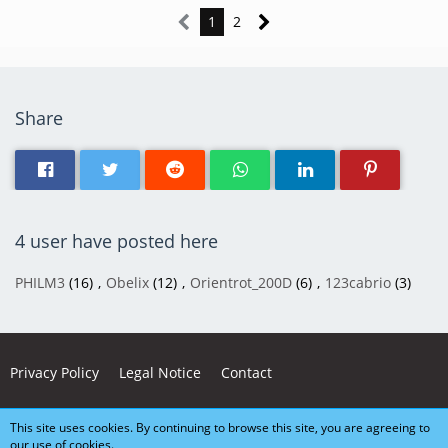
1
2
Share
4 user have posted here
PHILM3
(16)
Obelix
(12)
Orientrot_200D
(6)
123cabrio
(3)
Privacy Policy
Legal Notice
Contact
This site uses cookies. By continuing to browse this site, you are agreeing to
Powered by
WoltLab Suite™ 5.5.26
our use of cookies.