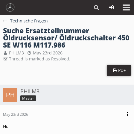
Technische Fragen
Suche Ersatzteilnummer
Öldrucksensor/ Öldruckschalter 450
SE W116 M117.986
PHILM3
May 23rd 2026
Thread is marked as Resolved.
PDF
PHILM3
Master
May 23rd 2026
Hi,