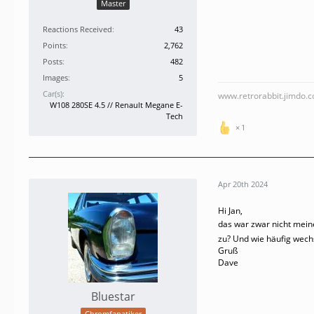
Master
Reactions Received
43
Points
2,762
Posts
482
Images
5
Car(s)
www.retrorabbit.jimdo.
W108 280SE 4.5 // Renault Megane E-
Tech
1
Apr 20th 2024
Hi Jan,
das war zwar nicht mein
zu? Und wie häufig wechs
Gruß
Dave
Bluestar
Chromfanatiker