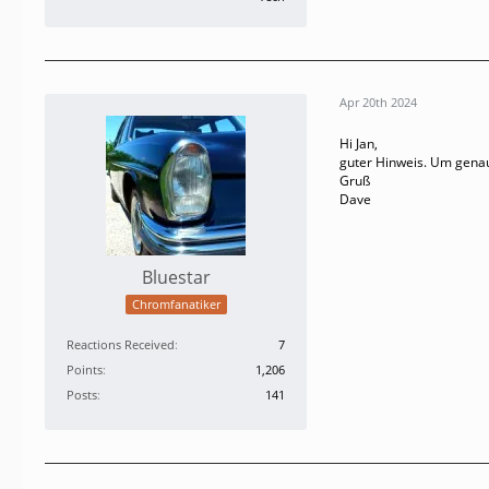
Apr 20th 2024
Hi Jan,
guter Hinweis. Um genau z
Gruß
Dave
Bluestar
Chromfanatiker
Reactions Received
7
Points
1,206
Posts
141