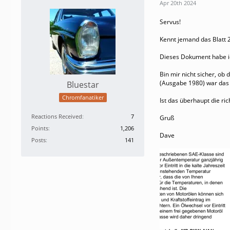
Apr 20th 2024
Servus!
Kennt jemand das Blatt 
Dieses Dokument habe i
Bin mir nicht sicher, ob
(Ausgabe 1980) war das 
Bluestar
Chromfanatiker
Ist das überhaupt die r
Reactions Received
7
Gruß
Points
1,206
Dave
Posts
141