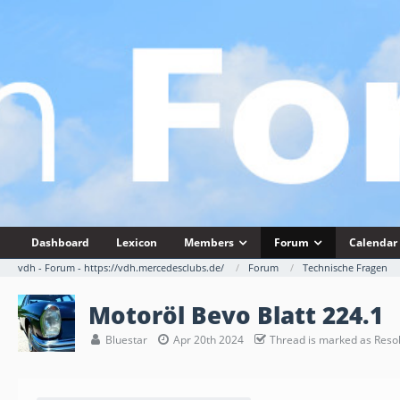
Dashboard
Lexicon
Members
Forum
Calendar
vdh - Forum - https://vdh.mercedesclubs.de/
Forum
Technische Fragen
Motoröl Bevo Blatt 224.1
Bluestar
Apr 20th 2024
Thread is marked as Reso