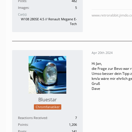
Posts
482
Images
5
Car(s)
www.retrorabbit.jimdo.
W108 280SE 4.5 // Renault Megane E-
Tech
Apr 20th 2024
Hi Jan,
die Frage zur Bevo war r
Umso besser dein Tipp z
km/a wäre mir ehrlich ge
Gruß
Dave
Bluestar
Chromfanatiker
Reactions Received
7
Points
1,206
Posts
141