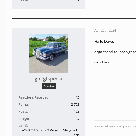
Apr 20th 2024
Hallo Dave,
ergänzend sei noch gesa
Gruß Jan
golfgtspecial
Master
Reactions Received
43
Points
2,762
Posts
482
Images
5
Car(s)
www.retrorabbit.jimdo.
W108 280SE 4.5 // Renault Megane E-
Tech