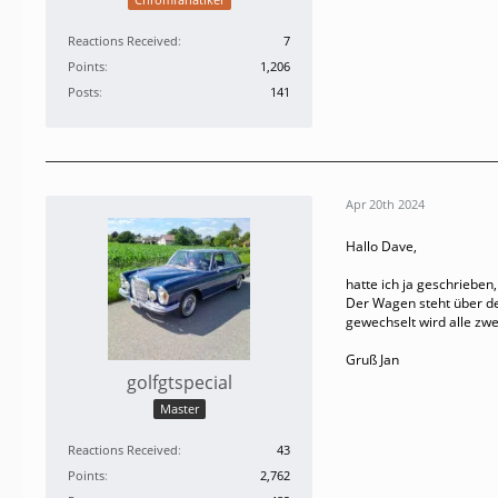
Reactions Received
7
Points
1,206
Posts
141
Apr 20th 2024
Hallo Dave,
hatte ich ja geschrieben
Der Wagen steht über de
gewechselt wird alle zwe
Gruß Jan
golfgtspecial
Master
Reactions Received
43
Points
2,762