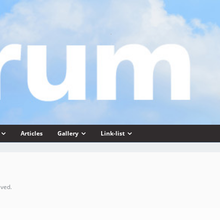
Articles
Gallery
Link-list
lved.