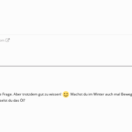
com
e Frage. Aber trotzdem gut zu wissen!
Machst du im Winter auch mal Bewegun
elst du das Öl?