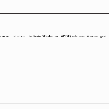
u sein: Ist ist vmtl. das Rektol
SE
(also nach
API SE
), oder was höherwertiges?