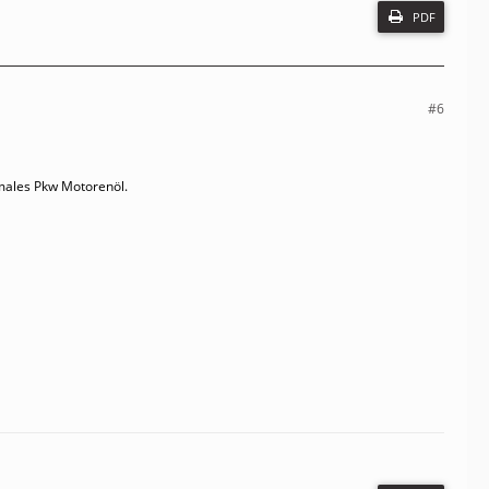
PDF
#6
rmales Pkw Motorenöl.