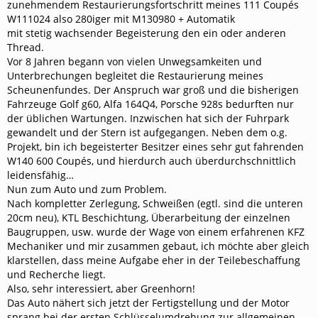
zunehmendem Restaurierungsfortschritt meines 111 Coupés
W111024 also 280iger mit M130980 + Automatik
mit stetig wachsender Begeisterung den ein oder anderen
Thread.
Vor 8 Jahren begann von vielen Unwegsamkeiten und
Unterbrechungen begleitet die Restaurierung meines
Scheunenfundes. Der Anspruch war groß und die bisherigen
Fahrzeuge Golf g60, Alfa 164Q4, Porsche 928s bedurften nur
der üblichen Wartungen. Inzwischen hat sich der Fuhrpark
gewandelt und der Stern ist aufgegangen. Neben dem o.g.
Projekt, bin ich begeisterter Besitzer eines sehr gut fahrenden
W140 600 Coupés, und hierdurch auch überdurchschnittlich
leidensfähig…
Nun zum Auto und zum Problem.
Nach kompletter Zerlegung, Schweißen (egtl. sind die unteren
20cm neu), KTL Beschichtung, Überarbeitung der einzelnen
Baugruppen, usw. wurde der Wage von einem erfahrenen KFZ
Mechaniker und mir zusammen gebaut, ich möchte aber gleich
klarstellen, dass meine Aufgabe eher in der Teilebeschaffung
und Recherche liegt.
Also, sehr interessiert, aber Greenhorn!
Das Auto nähert sich jetzt der Fertigstellung und der Motor
sprang bei der ersten Schlüsselumdrehung zur allgemeinen