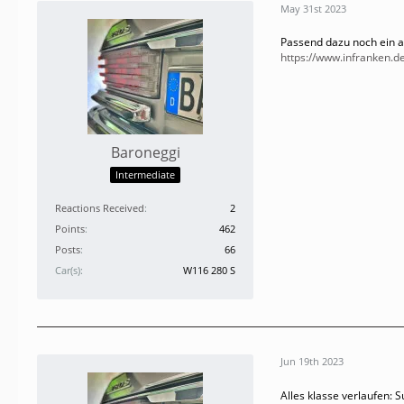
May 31st 2023
Passend dazu noch ein ak
https://www.infranken.d
Baroneggi
Intermediate
Reactions Received
2
Points
462
Posts
66
Car(s)
W116 280 S
Jun 19th 2023
Alles klasse verlaufen: 