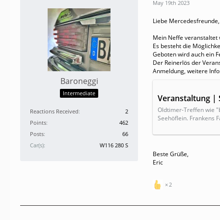
May 19th 2023
Liebe Mercedesfreunde,
Mein Neffe veranstaltet 
Es besteht die Möglichk
Geboten wird auch ein Fe
Der Reinerlös der Verans
Anmeldung, weitere Infos
Baroneggi
Intermediate
Veranstaltung | 
Oldtimer-Treffen wie 
Reactions Received
2
Seehöflein. Frankens F
Points
462
Posts
66
Car(s)
W116 280 S
Beste Grüße,
Eric
2