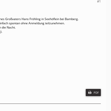
#1
eines Großvaters Hans Fröhling in Seehöflein bei Bamberg.
 einfach spontan ohne Anmeldung teilzunehmen.
n die Nacht.
).
PDF