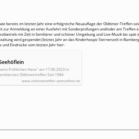
wie bereits im letzten Jahr eine erfolgreiche Neuauflage der Oldtimer-Treffen s
eit zur Anmeldung an einer Ausfahrt mit Sonderprüfungen und/oder am Treffen
stbetrieb mit Zelt in familiärer und schöner Umgebung und Live-Musik bis spät i
taltung wird gespendet (letztes Jahr an das Kinderhospiz Sternenzelt in Bamberg
 und Eindrücke vom letzten Jahr hier:
Seehöflein
"beim Fröhlichen Hans" am 17.06.2023 in
amiliärstes Oldtimertreffen Seit 1984
www.oldtimertreffen-seehoeflein.de