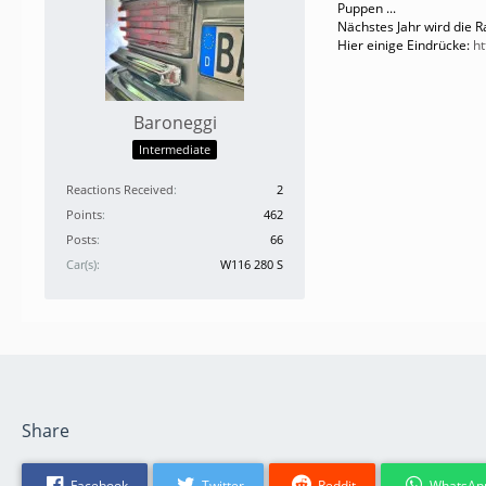
Puppen ...
Nächstes Jahr wird die R
Hier einige Eindrücke:
h
Baroneggi
Intermediate
Reactions Received
2
Points
462
Posts
66
Car(s)
W116 280 S
Share
Facebook
Twitter
Reddit
WhatsAp