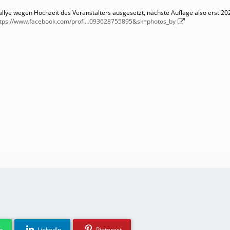
allye wegen Hochzeit des Veranstalters ausgesetzt, nächste Auflage also erst 20
ttps://www.facebook.com/profi…093628755895&sk=photos_by
p
LinkedIn
Pinterest