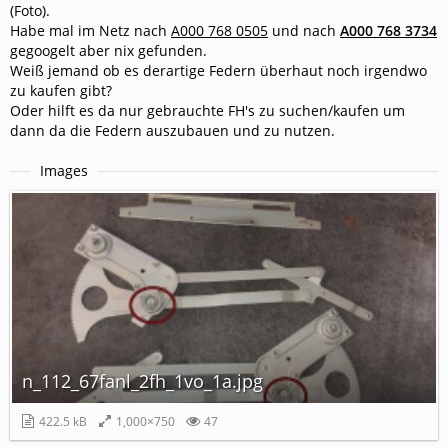
(Foto).
Habe mal im Netz nach
A000 768 0505
und nach
A000 768 3734
gegoogelt aber nix gefunden.
Weiß jemand ob es derartige Federn überhaut noch irgendwo
zu kaufen gibt?
Oder hilft es da nur gebrauchte FH's zu suchen/kaufen um
dann da die Federn auszubauen und zu nutzen.
Images
n_112_67fanl_2fh_1vo_1a.jpg
422.5 kB
1,000×750
47