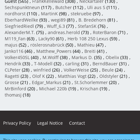
Guest (565)
FrankKellewald
(308)
Neckartaler
(130)
Sechspunktneun
(117)
Butcher
(112)
Uli aus S
(111)
nordhorst
(110)
MartinK
(98)
stekruebe
(97)
EberhardWeilke
(93)
wegi89
(81)
B. Bredehorn
(81)
SiegfriedRiedl
(79)
Wuff_6.3
(77)
StefanSK
(76)
AlexanderM.T.
(75)
andreas.herold
(73)
RoterBaron
(71)
M119_Fan
(63)
Lacky90
(61)
Herb 108 250 Lexus
(59)
majus
(52)
röslerosnabrück
(50)
Mathieu
(47)
Janko116
(46)
Matthew_Powers
(44)
Breiti
(41)
Volker450SL
(40)
M.Wolff
(38)
Markus D.
(35)
Obelix
(33)
Hendrik
(33)
T-Modell
(32)
carling
(31)
BerndBauer
(31)
CLPeter
(28)
winfried
(26)
VolkerWeise
(25)
Beule
(24)
Ragetti
(23)
Olof K
(22)
Matthias Vogt
(22)
Oldstyler
(21)
Grosse
(21)
Edgar_Markus
(21)
St.Schorlemmer
(20)
MrBinford
(20)
Michael 220b
(19)
Krischan
(19)
thomasj
(18)
Privacy Policy
Legal Notice
Contact