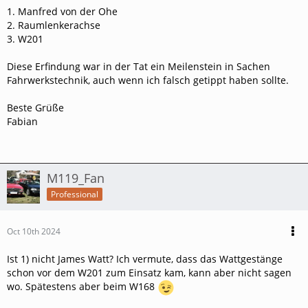
1. Manfred von der Ohe
2. Raumlenkerachse
3. W201
Diese Erfindung war in der Tat ein Meilenstein in Sachen
1. Welcher bekannte Mensch (Erfinder) hat das System
Fahrwerkstechnik, auch wenn ich falsch getippt haben sollte.
entdeckt?
2. Welches MB-Bauteil versteckt sich hinter dieser
Beste Grüße
Systemskizze?
Fabian
3. Welche MB-Baureihe bekam dieses Konstruktion als erste
verpasst?
Tipp zum Start....es hat etwas mit der Fahrdynamik zu tun.
M119_Fan
Professional
Oct 10th 2024
Ist 1) nicht James Watt? Ich vermute, dass das Wattgestänge
schon vor dem W201 zum Einsatz kam, kann aber nicht sagen
wo. Spätestens aber beim W168