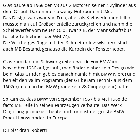
Glas baute ab 1966 den V8 aus 2 Motoren seiner 4 Zylinder aus
dem GT auf. Darum nur so wenig Hubraum mit 2,6l.
Das Design war zwar von Frua, aber als Kleinserienhersteller
musste man auf Großserienteile zurückgreifen und nahm die
Scheinwerfer vom neuen O302 (war z.B. der Mannschaftsbus
für alle Teilnehmer der WM 74).
Die Wischergestänge mit den Schmetterlingswischern sind
auch MB Bestand, genauso die Kurbeln der Fensterheber.
Glas kam dann in Schwierigkeiten, wurde von BMW im
November 1966 aufgekauft, man änderte aber kein Design wie
beim Glas GT (den gab es danach nämlcih mit BMW Niere) und
behielt den V8 im Programm (der GT bekam Technik aus dem
1602er), da man bei BMW grade kein V8 Coupe (mehr) hatte.
So kam es, dass BMW von September 1967 bis Mai 1968 de
facto MB Teile in seinen Fahrzeugen verbaute. Das Werk
Dingolfing produziert heute noch und ist der größte BMW
Produktionsstandort in Europa.
Du bist dran, Robert!