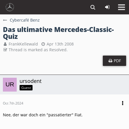
Cybercafé Benz
Das ultimative Mercedes-Classic-
Quiz
FrankKellewald
Apr 13th 2008
Thread is marked as Resolved.
PDF
ursodent
Guest
Oct 7th 2024
Nee, der war doch ein "passatierter" Fiat.