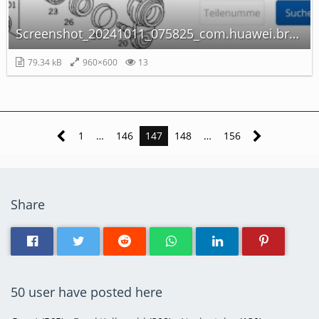
Screenshot_20241011_075825_com.huawei.browser.jpg
79.34 kB
960×600
13
1
…
146
147
148
…
156
Share
50 user have posted here