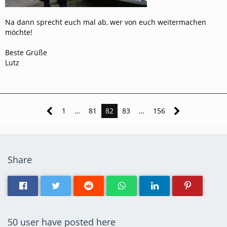
Na dann sprecht euch mal ab, wer von euch weitermachen
möchte!
Beste Grüße
Lutz
1
…
81
82
83
…
156
Share
50 user have posted here