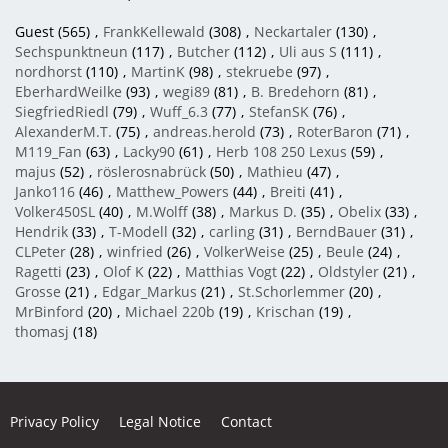
Guest (565)
FrankKellewald
(308)
Neckartaler
(130)
Sechspunktneun
(117)
Butcher
(112)
Uli aus S
(111)
nordhorst
(110)
MartinK
(98)
stekruebe
(97)
EberhardWeilke
(93)
wegi89
(81)
B. Bredehorn
(81)
SiegfriedRiedl
(79)
Wuff_6.3
(77)
StefanSK
(76)
AlexanderM.T.
(75)
andreas.herold
(73)
RoterBaron
(71)
M119_Fan
(63)
Lacky90
(61)
Herb 108 250 Lexus
(59)
majus
(52)
röslerosnabrück
(50)
Mathieu
(47)
Janko116
(46)
Matthew_Powers
(44)
Breiti
(41)
Volker450SL
(40)
M.Wolff
(38)
Markus D.
(35)
Obelix
(33)
Hendrik
(33)
T-Modell
(32)
carling
(31)
BerndBauer
(31)
CLPeter
(28)
winfried
(26)
VolkerWeise
(25)
Beule
(24)
Ragetti
(23)
Olof K
(22)
Matthias Vogt
(22)
Oldstyler
(21)
Grosse
(21)
Edgar_Markus
(21)
St.Schorlemmer
(20)
MrBinford
(20)
Michael 220b
(19)
Krischan
(19)
thomasj
(18)
Privacy Policy
Legal Notice
Contact