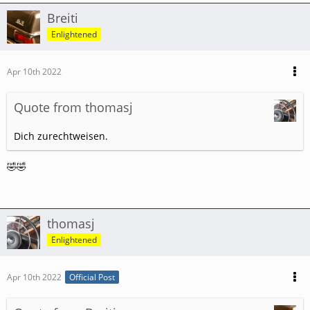
Breiti
Enlightened
Apr 10th 2022
Quote from thomasj
Dich zurechtweisen.
🤣🤣
thomasj
Enlightened
Apr 10th 2022
Official Post