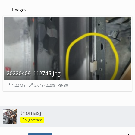
Images
20220409_112745.jpg
1.22 MB
2,048×2,238
30
thomasj
Enlightened