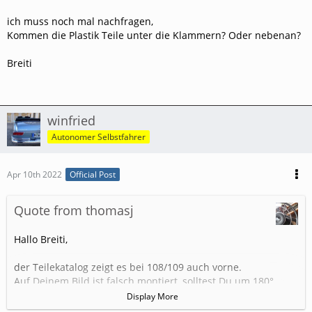
ich muss noch mal nachfragen,
Kommen die Plastik Teile unter die Klammern? Oder nebenan?
Breiti
winfried
Autonomer Selbstfahrer
Apr 10th 2022
Official Post
Quote from thomasj
Hallo Breiti,
der Teilekatalog zeigt es bei 108/109 auch vorne.
Auf Deinem Bild ist falsch montiert, solltest Du um 180°
drehen. Sorgt für Distanz zwischen Chromleiste und Lack.
Display More
108/109: Pro Fahrertür 5 Stück, pro Fondtür 6 Stück