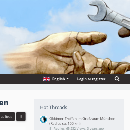
English
Login or register
gen
Hot Threads
l as Read
Oldtimer-Treffen im Großraum München
(Radius ca. 100 km)
81 Replies, 65,232 Views, 3 years ago