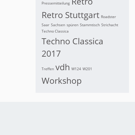
Retro
Pressemitteilung
Retro Stuttgart
Roadster
Saar
Sachsen
spüren
Stammtisch
Strichacht
Techno Classica
Techno Classica
2017
vdh
Treffen
W124
W201
Workshop