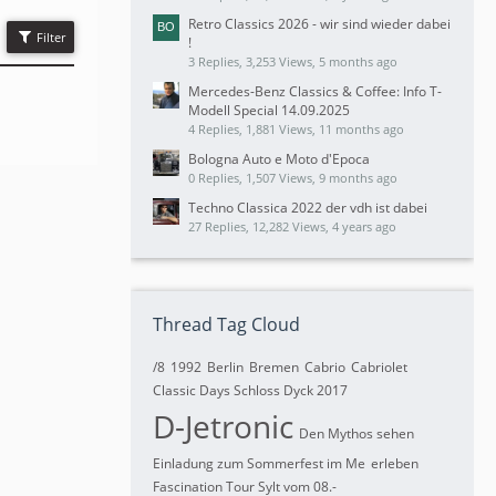
Retro Classics 2026 - wir sind wieder dabei
Filter
!
3 Replies, 3,253 Views, 5 months ago
Mercedes-Benz Classics & Coffee: Info T-
Modell Special 14.09.2025
4 Replies, 1,881 Views, 11 months ago
Bologna Auto e Moto d'Epoca
0 Replies, 1,507 Views, 9 months ago
Techno Classica 2022 der vdh ist dabei
27 Replies, 12,282 Views, 4 years ago
Thread Tag Cloud
/8
1992
Berlin
Bremen
Cabrio
Cabriolet
Classic Days Schloss Dyck 2017
D-Jetronic
Den Mythos sehen
Einladung zum Sommerfest im Me
erleben
Fascination Tour Sylt vom 08.-