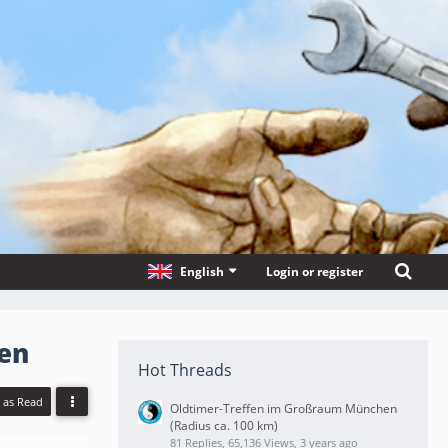
English
Login or register
gen
Hot Threads
l as Read
Oldtimer-Treffen im Großraum München
(Radius ca. 100 km)
81 Replies, 65,136 Views, 3 years ago