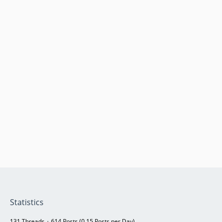
Statistics
131 Threads
614 Posts (0.15 Posts per Day)