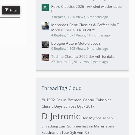
Retro Classics 2026 - wir sind wieder dabei
Filter
!
3 Replies, 3,220 Views, 5 months ago
Mercedes-Benz Classics & Coffee: Info T-
Modell Special 14.09.2025
4 Replies, 1,877 Views, 11 months ago
Bologna Auto e Moto d'Epoca
0 Replies, 1,505 Views, 9 months ago
Techno Classica 2022 der vdh ist dabei
27 Replies, 12,281 Views, 4 years ago
Thread Tag Cloud
/8
1992
Berlin
Bremen
Cabrio
Cabriolet
Classic Days Schloss Dyck 2017
D-Jetronic
Den Mythos sehen
Einladung zum Sommerfest im Me
erleben
Fascination Tour Sylt vom 08.-