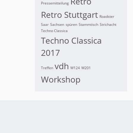
Retro
Pressemitteilung
Retro Stuttgart
Roadster
Saar
Sachsen
spüren
Stammtisch
Strichacht
Techno Classica
Techno Classica
2017
vdh
Treffen
W124
W201
Workshop