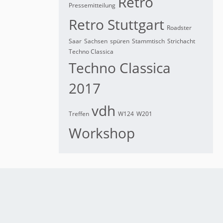
Retro
Pressemitteilung
Retro Stuttgart
Roadster
Saar
Sachsen
spüren
Stammtisch
Strichacht
Techno Classica
Techno Classica
2017
vdh
Treffen
W124
W201
Workshop