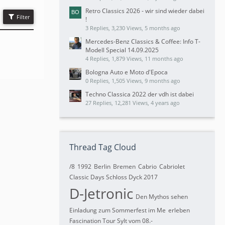
Retro Classics 2026 - wir sind wieder dabei
Filter
!
3 Replies, 3,230 Views, 5 months ago
Mercedes-Benz Classics & Coffee: Info T-
Modell Special 14.09.2025
4 Replies, 1,879 Views, 11 months ago
Bologna Auto e Moto d'Epoca
0 Replies, 1,505 Views, 9 months ago
Techno Classica 2022 der vdh ist dabei
27 Replies, 12,281 Views, 4 years ago
Thread Tag Cloud
/8
1992
Berlin
Bremen
Cabrio
Cabriolet
Classic Days Schloss Dyck 2017
D-Jetronic
Den Mythos sehen
Einladung zum Sommerfest im Me
erleben
Fascination Tour Sylt vom 08.-