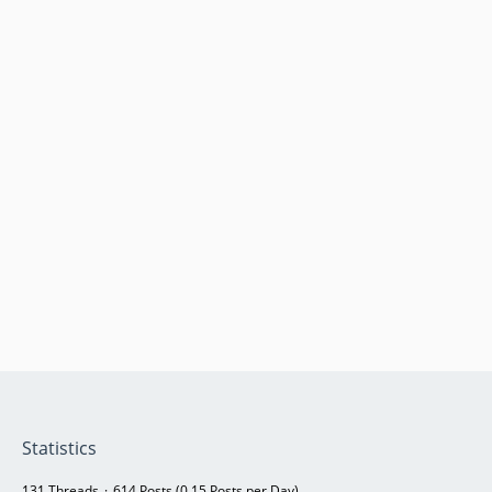
Statistics
131 Threads
614 Posts (0.15 Posts per Day)