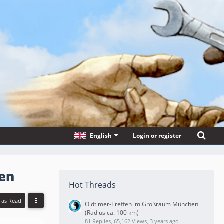
English
Login or register
gen
Hot Threads
l as Read
Oldtimer-Treffen im Großraum München
(Radius ca. 100 km)
81 Replies, 65,162 Views, 3 years ago