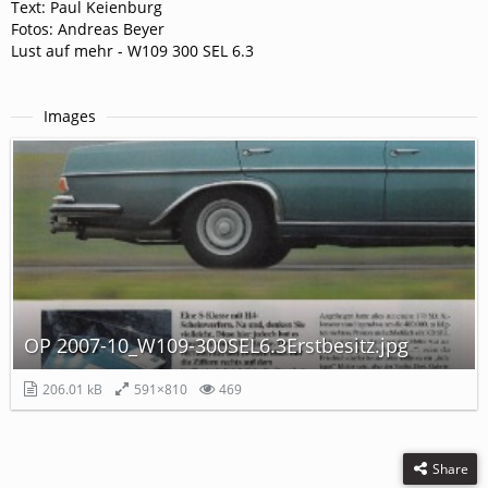
Text: Paul Keienburg
Fotos: Andreas Beyer
Lust auf mehr - W109 300 SEL 6.3
Images
OP 2007-10_W109-300SEL6.3Erstbesitz.jpg
206.01 kB
591×810
469
Share